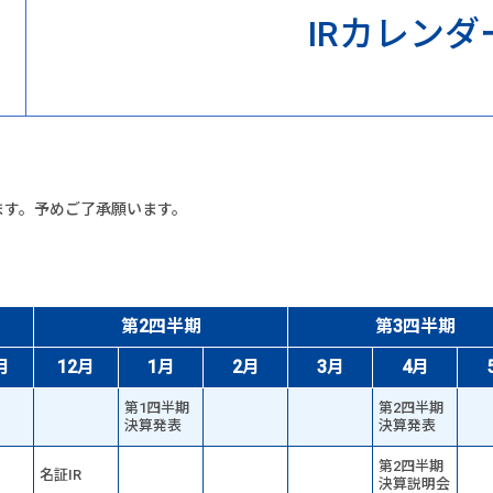
IRカレンダ
ます。予めご了承願います。
第2四半期
第3四半期
月
12月
1月
2月
3月
4月
第1四半期
第2四半期
決算発表
決算発表
第2四半期
名証IR
決算説明会