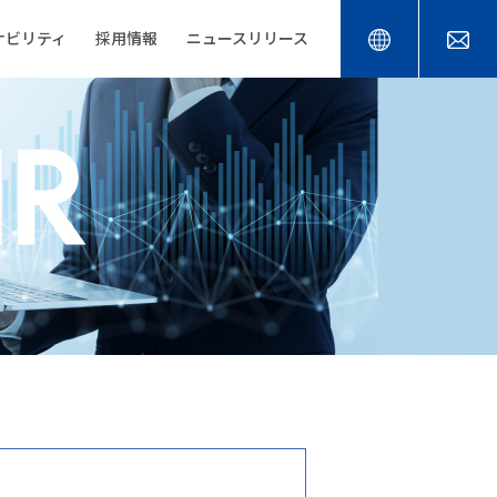
ナビリティ
採用情報
ニュースリリース