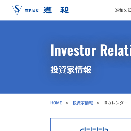
進和を
Investor Relat
投資家情報
HOME
>
投資家情報
> IRカレンダー