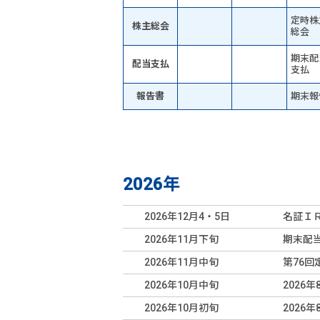
定時株
株主総会
総会
期末配
配当支払
支払
報告書
期末報
2026年
2026年12月4・5日
名証ＩＲ
2026年11月下旬
期末配
2026年11月中旬
第76回
2026年10月中旬
2026
2026年10月初旬
2026