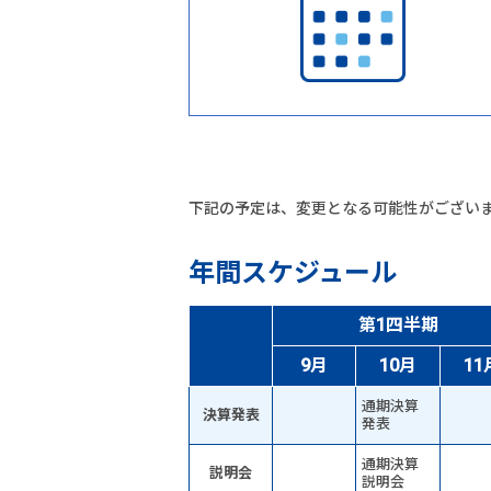
下記の予定は、変更となる可能性がござい
年間スケジュール
第1四半期
9月
10月
11
通期決算
決算発表
発表
通期決算
説明会
説明会